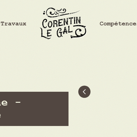
Travaux
Compétence
Previous
ne -
é