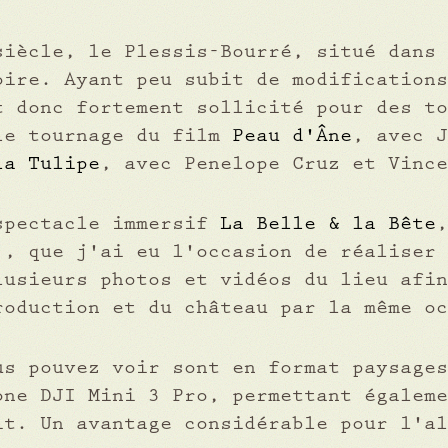
siècle, le Plessis-Bourré, situé dans 
oire. Ayant peu subit de modifications
t donc fortement sollicité pour des to
le tournage du film
Peau d'Âne
, avec J
la Tulipe
, avec Penelope Cruz et Vince
spectacle immersif
La Belle & la Bête
), que j'ai eu l'occasion de réaliser 
lusieurs photos et vidéos du lieu afin
roduction et du château par la même oc
us pouvez voir sont en format paysages
one DJI Mini 3 Pro, permettant égaleme
it. Un avantage considérable pour l'al